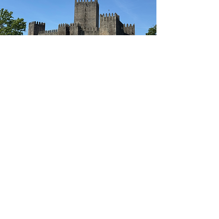
GUIMARÃES
Duración: 4h
Precio:80€ PAX
LIBRO