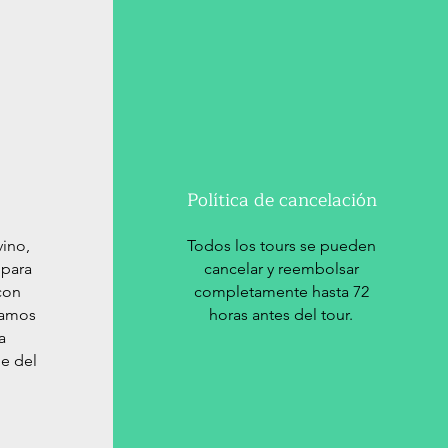
Política de cancelación
vino,
Todos los tours se pueden
 para
cancelar y reembolsar
 con
completamente hasta 72
damos
horas antes del tour.
a
le del