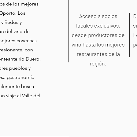
nos de los mejores
 Oporto. Los
Acceso a socios
D
s viñedos y
locales exclusivos,
s
ón del vino de
desde productores de
L
 mejores cosechas
vino hasta los mejores
p
presionante, con
restaurantes de la
enteante río Duero.
región.
ores pueblos y
iosa gastronomía
implemente busca
 viaje al Valle del