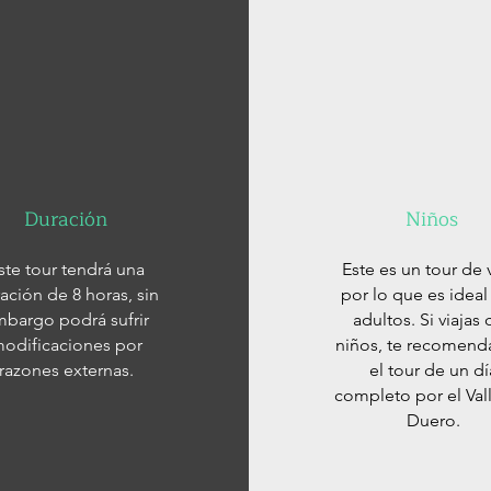
Duración
Niños
ste tour tendrá una
Este es un tour de 
ación de 8 horas, sin
por lo que es ideal
bargo podrá sufrir
adultos. Si viajas
odificaciones por
niños, te recomen
razones externas.
el tour de un dí
completo por el Val
Duero.