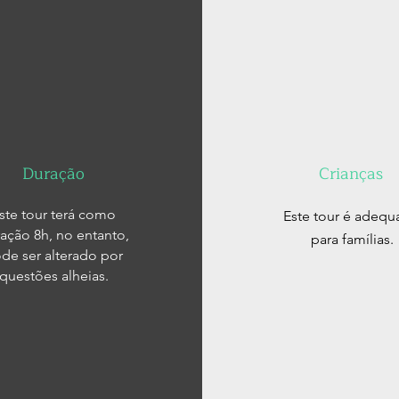
Duração
Crianças
ste tour terá como
Este tour é adeq
ação 8h, no entanto,
para famílias.
de ser alterado por
questões alheias.