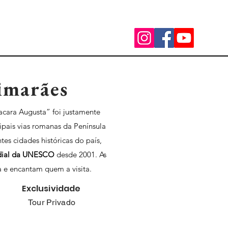
imarães
acara Augusta” foi justamente
ipais vias romanas da Península
es cidades históricas do país,
ial
da
UNESCO
desde 2001. As
a e encantam quem a visita.
Exclusividade
Tour Privado