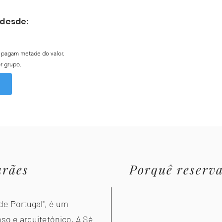
 desde:
e pagam metade do valor.​
r grupo.
rães
Porquê reservar
de Portugal", é um
so e arquitetónico. A Sé