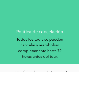
Política de cancelación
Todos los tours se pueden
cancelar y reembolsar
completamente hasta 72
horas antes del tour.
¿Qué incluye el precio?
Guía Privado
Te acompañará uno de nuestros guías,