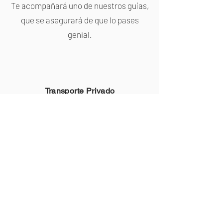
Te acompañará uno de nuestros guías,
que se asegurará de que lo pases
genial.
Transporte Privado
Organizaremos el transporte desde su
hotel hasta su regreso.
Seguros
Estarás protegido por nuestro seguro
de responsabilidad civil y accidentes